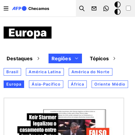
Pular para o conteúdo principal
Modo
Checamos
Search
escuro
Europa
Destaques
Regiões
Tópicos
Brasil
América Latina
América do Norte
Europa
Ásia-Pacífico
África
Oriente Médio
Imagem