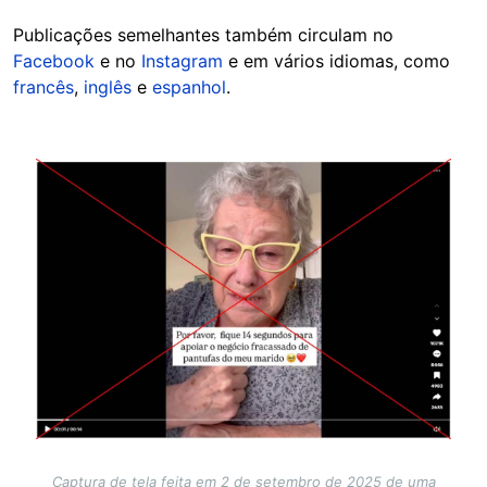
Publicações semelhantes também circulam no
Facebook
e no
Instagram
e em vários idiomas, como
francês
,
inglês
e
espanhol
.
Image
Captura de tela feita em 2 de setembro de 2025 de uma