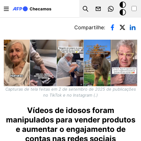
Pular para o conteúdo principal
Modo
Checamos
Search
escuro
Abas primárias
Compartilhe:
Capturas de tela feitas em 2 de setembro de 2025 de publicações
no TikTok e no Instagram (.)
Vídeos de idosos foram
manipulados para vender produtos
e aumentar o engajamento de
contas nas redes sociais