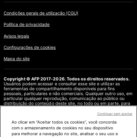
Condições gerais de utilização (CGU)
Política de privacidade
Avisos legais
Configurações de cookies
Mapa do site
Copyright © AFP 2017-2026. Todos os direitos reservados.
Usuários podem acessar e consultar esse site e utilizar as
ferramentas de compartilhamento disponíveis para fins
pessoais, particulares e não comerciais. Qualquer outro uso, em
particular qualquer reprodução, comunicação ao público ou
distribuição do conteúdo deste site, no todo ou em parte, para
qualquer outro fim e/ou por qualquer outro meio, sem um
contrato de licença específico assinado com a AFP, é
Continuar sem aceitar
estritamente proibido. Os objetos descritos ou incluídos por
Ao clicar em “Aceitar todos os cookies”, você concorda
meio de links no conteúdo de verificação de fatos são
fornecidos na medida necessária para a correta compreensão
com o armazenamento de cookies no seu dispositivo
da checagem da informação em questão. A AFP não obteve
para melhorar a navegação no site, analisar o seu uso e