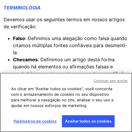
TERMINOLOGIA
Devemos usar os seguintes termos em nossos artigos
de verificação:
Falso
: Definimos uma alegação como falsa quando
citamos múltiplas fontes confiáveis para desmenti-
la.
Checamos
: Definimos um artigo desta forma
quando há elementos ou afirmações falsas e
verdadeiras, por isso se torna complexo qualificá-
lo com apenas uma categoria.
Continuar sem aceitar
Enganoso
: Definimos uma alegação como
Ao clicar em “Aceitar todos os cookies”, você concorda
com o armazenamento de cookies no seu dispositivo
enganosa quando se usa informação real (texto,
para melhorar a navegação no site, analisar o seu uso e
fotografia ou vídeo) fora de contexto ou utilizada
ajudar em nossos esforços de marketing.
em um contexto falso.
Montagem
: Quando uma foto ou um vídeo foi
Parâmetros de cookies
Aceitar todos os cookies
manipulado para enganar.
Sem contexto
: Quando uma afirmação é autêntica,