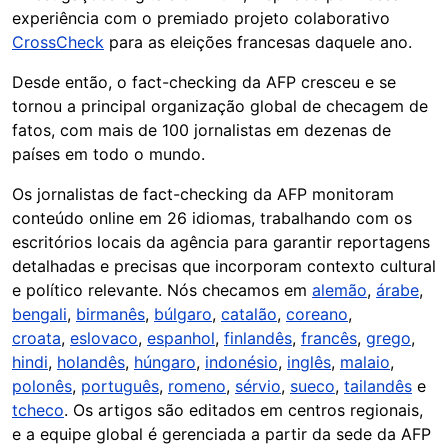
experiência com o premiado projeto colaborativo
CrossCheck
para as eleições francesas daquele ano.
Desde então, o fact-checking da AFP cresceu e se
tornou a principal organização global de checagem de
fatos, com mais de 100 jornalistas em dezenas de
países em todo o mundo.
Os jornalistas de fact-checking da AFP monitoram
conteúdo online em 26 idiomas, trabalhando com os
escritórios locais da agência para garantir reportagens
detalhadas e precisas que incorporam contexto cultural
e político relevante. Nós checamos em
alemão
,
árabe
,
bengali
,
birmanês
,
búlgaro
,
catalão
,
coreano
,
croata
,
eslovaco
,
espanhol
,
finlandês
,
francês
,
grego
,
hindi
,
holandês
,
húngaro
,
indonésio
,
inglês
,
malaio
,
polonês
,
português
,
romeno
,
sérvio
,
sueco
,
tailandês
e
tcheco
. Os artigos são editados em centros regionais,
e a equipe global é gerenciada a partir da sede da AFP