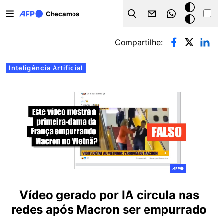
Pular para o conteúdo principal
Modo
Checamos
Search
escuro
Abas primárias
Compartilhe:
Inteligência Artificial
Vídeo gerado por IA circula nas
redes após Macron ser empurrado