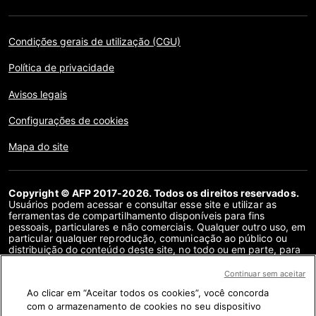
Condições gerais de utilização (CGU)
Política de privacidade
Avisos legais
Configurações de cookies
Mapa do site
Copyright © AFP 2017-2026. Todos os direitos reservados.
Usuários podem acessar e consultar esse site e utilizar as
ferramentas de compartilhamento disponíveis para fins
pessoais, particulares e não comerciais. Qualquer outro uso, em
particular qualquer reprodução, comunicação ao público ou
distribuição do conteúdo deste site, no todo ou em parte, para
qualquer outro fim e/ou por qualquer outro meio, sem um
contrato de licença específico assinado com a AFP, é
Continuar sem aceitar
estritamente proibido. Os objetos descritos ou incluídos por
Ao clicar em “Aceitar todos os cookies”, você concorda
meio de links no conteúdo de verificação de fatos são
fornecidos na medida necessária para a correta compreensão
com o armazenamento de cookies no seu dispositivo