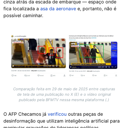
cinza atrás da escada de embarque — espaço onde
fica localizada a
asa da aeronave
e, portanto, não é
possível caminhar.
Image
Comparação feita em 29 de maio de 2025 entre capturas
de tela de uma publicação no X (E) e o vídeo original
publicado pela BFMTV nessa mesma plataforma (.)
O AFP Checamos já
verificou
outras peças de
desinformação que utilizam inteligência artificial para
manipular gravações de lideranças políticas.