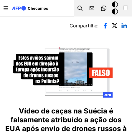
Pular para o conteúdo principal
Modo
Checamos
Search
escuro
Abas primárias
Compartilhe:
Vídeo de caças na Suécia é
falsamente atribuído a ação dos
EUA após envio de drones russos à