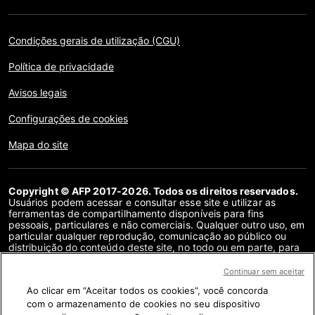
Condições gerais de utilização (CGU)
Política de privacidade
Avisos legais
Configurações de cookies
Mapa do site
Copyright © AFP 2017-2026. Todos os direitos reservados.
Usuários podem acessar e consultar esse site e utilizar as
ferramentas de compartilhamento disponíveis para fins
pessoais, particulares e não comerciais. Qualquer outro uso, em
particular qualquer reprodução, comunicação ao público ou
distribuição do conteúdo deste site, no todo ou em parte, para
qualquer outro fim e/ou por qualquer outro meio, sem um
contrato de licença específico assinado com a AFP, é
Continuar sem aceitar
estritamente proibido. Os objetos descritos ou incluídos por
Ao clicar em “Aceitar todos os cookies”, você concorda
meio de links no conteúdo de verificação de fatos são
fornecidos na medida necessária para a correta compreensão
com o armazenamento de cookies no seu dispositivo
da checagem da informação em questão. A AFP não obteve