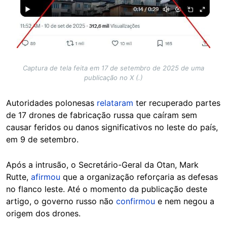
Captura de tela feita em 17 de setembro de 2025 de uma
publicação no X (.)
Autoridades polonesas
relataram
ter recuperado partes
de 17 drones de fabricação russa que caíram sem
causar feridos ou danos significativos no leste do país,
em 9 de setembro.
Após a intrusão, o Secretário-Geral da Otan, Mark
Rutte,
afirmou
que a organização reforçaria as defesas
no flanco leste. Até o momento da publicação deste
artigo, o governo russo não
confirmou
e nem negou a
origem dos drones.