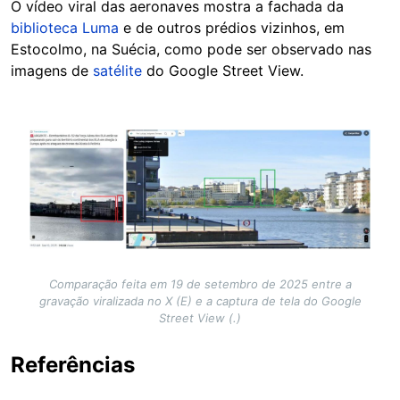
O vídeo viral das aeronaves mostra a fachada da
biblioteca Luma
e de outros prédios vizinhos, em
Estocolmo, na Suécia, como pode ser observado nas
imagens de
satélite
do Google Street View.
Image
Comparação feita em 19 de setembro de 2025 entre a
gravação viralizada no X (E) e a captura de tela do Google
Street View (.)
Referências