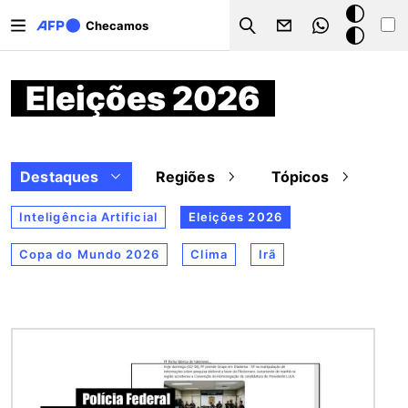
Pular para o conteúdo principal
Modo
Checamos
Search
escuro
Eleições 2026
Destaques
Regiões
Tópicos
Inteligência Artificial
Eleições 2026
Copa do Mundo 2026
Clima
Irã
Imagem