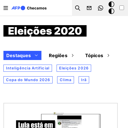
Pular para o conteúdo principal
Modo
Checamos
Search
escuro
Eleições 2020
Destaques
Regiões
Tópicos
Inteligência Artificial
Eleições 2026
Copa do Mundo 2026
Clima
Irã
Imagem