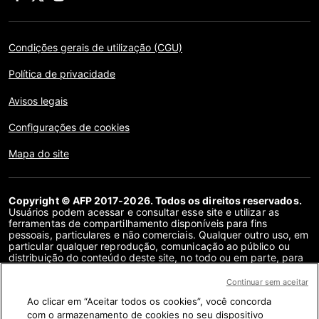
Condições gerais de utilização (CGU)
Política de privacidade
Avisos legais
Configurações de cookies
Mapa do site
Copyright © AFP 2017-2026. Todos os direitos reservados.
Usuários podem acessar e consultar esse site e utilizar as
ferramentas de compartilhamento disponíveis para fins
pessoais, particulares e não comerciais. Qualquer outro uso, em
particular qualquer reprodução, comunicação ao público ou
distribuição do conteúdo deste site, no todo ou em parte, para
qualquer outro fim e/ou por qualquer outro meio, sem um
contrato de licença específico assinado com a AFP, é
Continuar sem aceitar
estritamente proibido. Os objetos descritos ou incluídos por
Ao clicar em “Aceitar todos os cookies”, você concorda
meio de links no conteúdo de verificação de fatos são
fornecidos na medida necessária para a correta compreensão
com o armazenamento de cookies no seu dispositivo