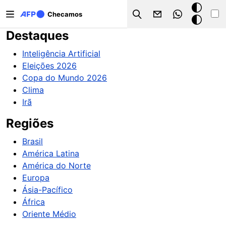
Pular para o conteúdo principal
Modo
Checamos
Search
escuro
Destaques
Inteligência Artificial
Eleições 2026
Copa do Mundo 2026
Clima
Irã
Regiões
Brasil
América Latina
América do Norte
Europa
Ásia-Pacífico
África
Oriente Médio