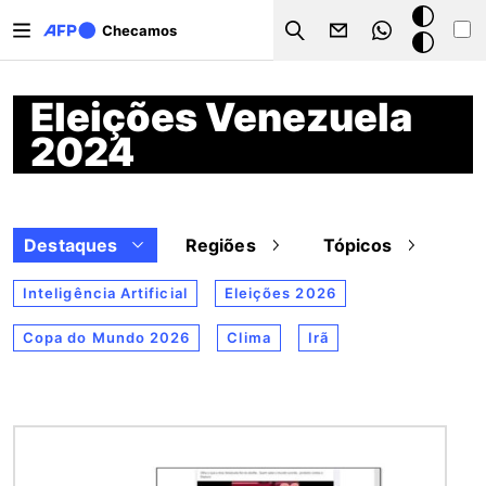
Pular para o conteúdo principal
Modo
Checamos
Search
escuro
Eleições Venezuela
2024
Destaques
Regiões
Tópicos
Inteligência Artificial
Eleições 2026
Copa do Mundo 2026
Clima
Irã
Imagem