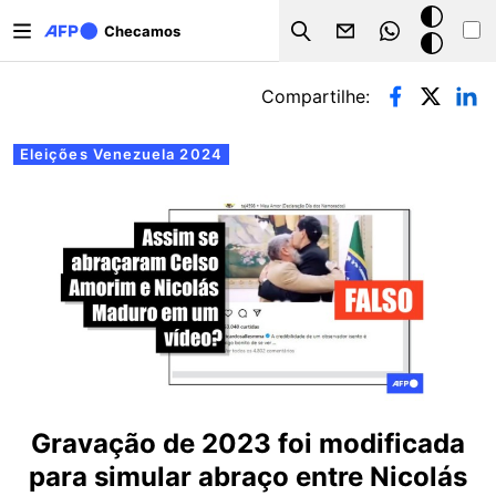
Pular para o conteúdo principal
Modo
Checamos
Search
escuro
Abas primárias
Compartilhe:
Eleições Venezuela 2024
Gravação de 2023 foi modificada
para simular abraço entre Nicolás