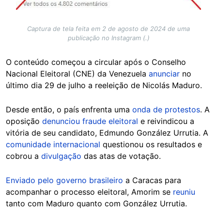
Captura de tela feita em 2 de agosto de 2024 de uma
publicação no Instagram (.)
O conteúdo começou a circular após o Conselho
Nacional Eleitoral (CNE) da Venezuela
anunciar
no
último dia 29 de julho a reeleição de Nicolás Maduro.
Desde então, o país enfrenta uma
onda de protestos
. A
oposição
denunciou fraude eleitoral
e reivindicou a
vitória de seu candidato, Edmundo González Urrutia. A
comunidade internacional
questionou os resultados e
cobrou a
divulgação
das atas de votação.
Enviado pelo governo brasileiro
a Caracas para
acompanhar o processo eleitoral, Amorim se
reuniu
tanto com Maduro quanto com González Urrutia.