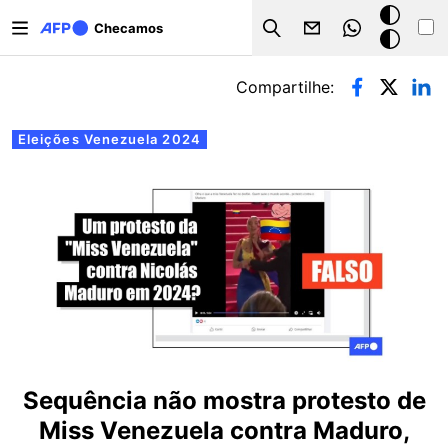
Pular para o conteúdo principal
Modo
Checamos
Search
escuro
Abas primárias
Compartilhe:
Eleições Venezuela 2024
Sequência não mostra protesto de
Miss Venezuela contra Maduro,