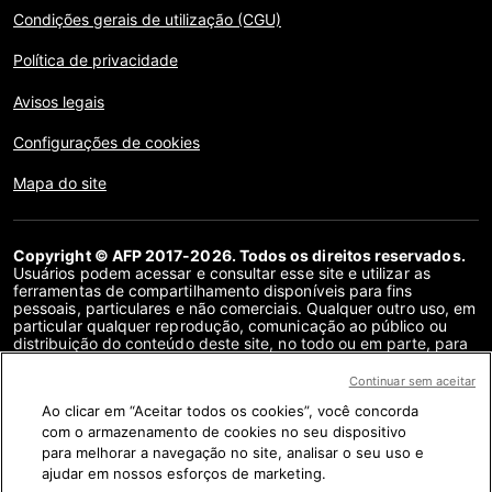
Condições gerais de utilização (CGU)
Política de privacidade
Avisos legais
Configurações de cookies
Mapa do site
Copyright © AFP 2017-2026. Todos os direitos reservados.
Usuários podem acessar e consultar esse site e utilizar as
ferramentas de compartilhamento disponíveis para fins
pessoais, particulares e não comerciais. Qualquer outro uso, em
particular qualquer reprodução, comunicação ao público ou
distribuição do conteúdo deste site, no todo ou em parte, para
qualquer outro fim e/ou por qualquer outro meio, sem um
contrato de licença específico assinado com a AFP, é
Continuar sem aceitar
estritamente proibido. Os objetos descritos ou incluídos por
Ao clicar em “Aceitar todos os cookies”, você concorda
meio de links no conteúdo de verificação de fatos são
fornecidos na medida necessária para a correta compreensão
com o armazenamento de cookies no seu dispositivo
da checagem da informação em questão. A AFP não obteve
para melhorar a navegação no site, analisar o seu uso e
qualquer direito dos autores ou detentores dos direitos autorais
ajudar em nossos esforços de marketing.
deste conteúdo de terceiros e não terá nenhuma