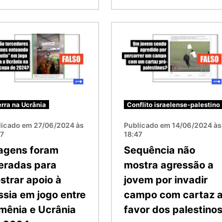
m
Imagem
rra na Ucrânia
Conflito israelense-palestino
licado em 27/06/2024 às
Publicado em 14/06/2024 às
37
18:47
agens foram
Sequência não
teradas para
mostra agressão a
strar apoio à
jovem por invadir
ssia em jogo entre
campo com cartaz 
mênia e Ucrânia
favor dos palestino