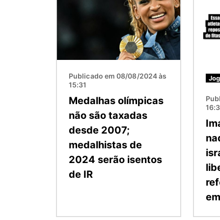
Imagem
Image
Publicado em 08/08/2024 às
Jog
15:31
Pub
Medalhas olímpicas
16:
não são taxadas
Im
desde 2007;
na
medalhistas de
is
2024 serão isentos
li
de IR
ref
em