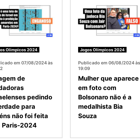
m
Imagem
os Olímpicos 2024
Jogos Olímpicos 2024
licado em 07/08/2024 às
Publicado em 06/08/2024 à
32
19:09
agem de
Mulher que aparece
dadoras
em foto com
raelenses pedindo
Bolsonaro não é a
berdade para
medalhista Bia
éns não foi feita
Souza
 Paris-2024