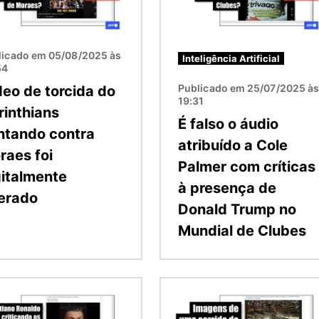
licado em 05/08/2025 às
Inteligência Artificial
54
Publicado em 25/07/2025 à
deo de torcida do
19:31
rinthians
É falso o áudio
ntando contra
atribuído a Cole
raes foi
Palmer com críticas
gitalmente
à presença de
terado
Donald Trump no
Mundial de Clubes
m
Imagem