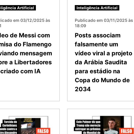
eligência Artificial
Inteligência Artificial
licado em 03/12/2025 às
Publicado em 03/11/2025 às
1
18:09
deo de Messi com
Posts associam
misa do Flamengo
falsamente um
viando mensagem
vídeo viral a projeto
bre a Libertadores
da Arábia Saudita
i criado com IA
para estádio na
Copa do Mundo de
2034
m
Imagem