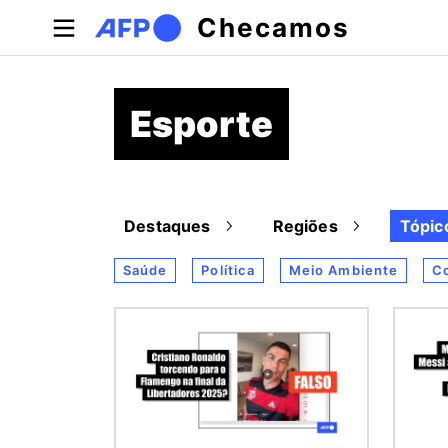
Pular para o conteúdo principal
Checamos
Esporte
Destaques
Regiões
Tópic
Saúde
Política
Meio Ambiente
Co
Imagem
Image