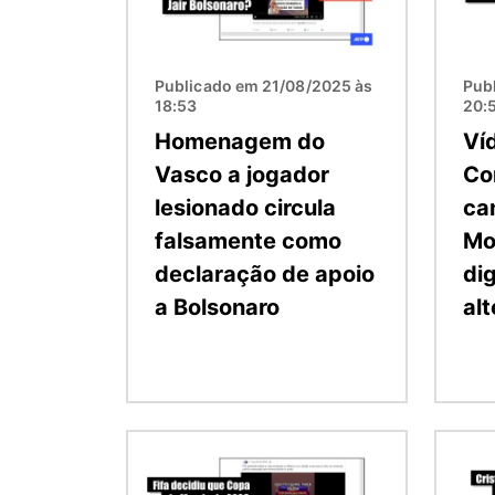
Publicado em 21/08/2025 às
Pub
18:53
20:
Homenagem do
Ví
Vasco a jogador
Co
lesionado circula
ca
falsamente como
Mo
declaração de apoio
di
a Bolsonaro
al
Imagem
Image