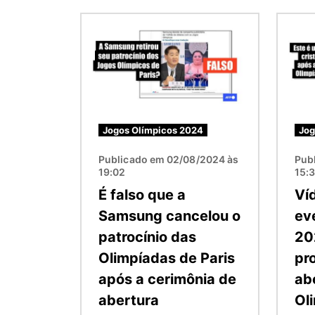
Imagem
Image
Jogos Olímpicos 2024
Jog
Publicado em 02/08/2024 às
Pub
19:02
15:
É falso que a
Ví
Samsung cancelou o
ev
patrocínio das
20
Olimpíadas de Paris
pr
após a cerimônia de
ab
abertura
Ol