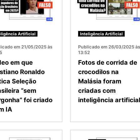
eligência Artificial
Inteligência Artificial
licado em 21/05/2025 às
Publicado em 26/03/2025 à
15
13:52
deo em que
Fotos de corrida de
istiano Ronaldo
crocodilos na
tica Seleção
Malásia foram
sileira “sem
criadas com
rgonha” foi criado
inteligência artificia
m IA
m
Imagem