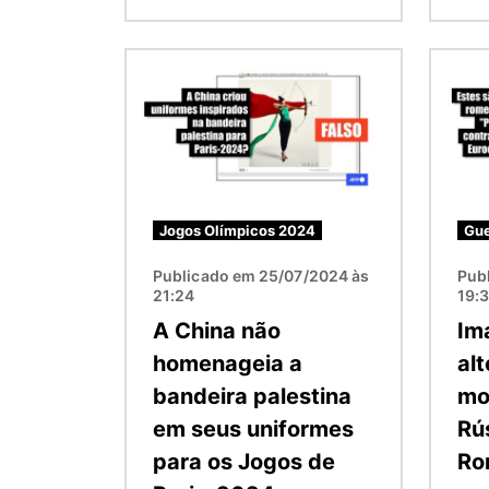
Imagem
Image
Jogos Olímpicos 2024
Gue
Publicado em 25/07/2024 às
Pub
21:24
19:
A China não
Im
homenageia a
al
bandeira palestina
mo
em seus uniformes
Rú
para os Jogos de
Ro