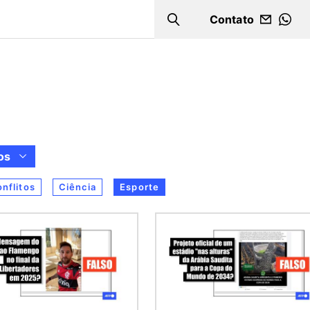
Contato
Search
WHA
os
nflitos
Ciência
Esporte
m
Imagem