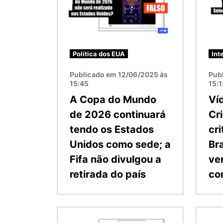
Política dos EUA
Int
Publicado em 12/06/2025 às
Pub
15:45
15:
A Copa do Mundo
Ví
de 2026 continuará
Cr
tendo os Estados
cri
Unidos como sede; a
Bra
Fifa não divulgou a
ve
retirada do país
co
Imagem
Image