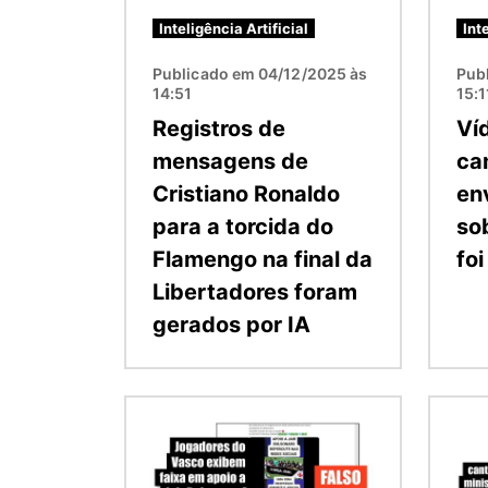
Inteligência Artificial
Int
Publicado em 04/12/2025 às
Pub
14:51
15:1
Registros de
Ví
mensagens de
ca
Cristiano Ronaldo
en
para a torcida do
so
Flamengo na final da
fo
Libertadores foram
gerados por IA
Imagem
Image