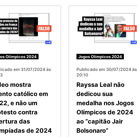
m
Imagem
os Olímpicos 2024
Jogos Olímpicos 2024
licado em 31/07/2024 às
Publicado em 30/07/2024 à
33
20:10
deo mostra
Rayssa Leal não
ento católico em
dedicou sua
22, e não um
medalha nos Jogos
otesto contra
Olímpicos de 2024
ertura das
ao “capitão Jair
impíadas de 2024
Bolsonaro”