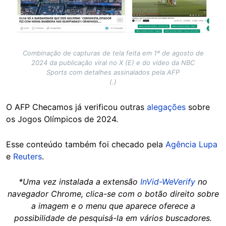
Combinação de capturas de tela feita em 1º de agosto de
2024 da publicação viral no X (E) e do vídeo da NBC
Sports com detalhes assinalados pela AFP
(.)
O AFP Checamos já verificou outras
alegações
sobre
os Jogos Olímpicos de 2024.
Esse conteúdo também foi checado pela
Agência Lupa
e
Reuters
.
*Uma vez instalada a extensão
InVid-WeVerify
no
navegador Chrome, clica-se com o botão direito sobre
a imagem e o menu que aparece oferece a
possibilidade de pesquisá-la em vários buscadores.