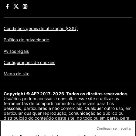
Condições gerais de utilização (CGU)
Política de privacidade
Avisos legais
Configurações de cookies
Mapa do site
Copyright © AFP 2017-2026. Todos os direitos reservados.
Usuários podem acessar e consultar esse site e utilizar as
ferramentas de compartilhamento disponíveis para fins
pessoais, particulares e não comerciais. Qualquer outro uso, em
particular qualquer reprodução, comunicação ao público ou
distribuição do conteúdo deste site, no todo ou em parte, para
qualquer outro fim e/ou por qualquer outro meio, sem um
contrato de licença específico assinado com a AFP, é
Continuar sem aceitar
estritamente proibido. Os objetos descritos ou incluídos por