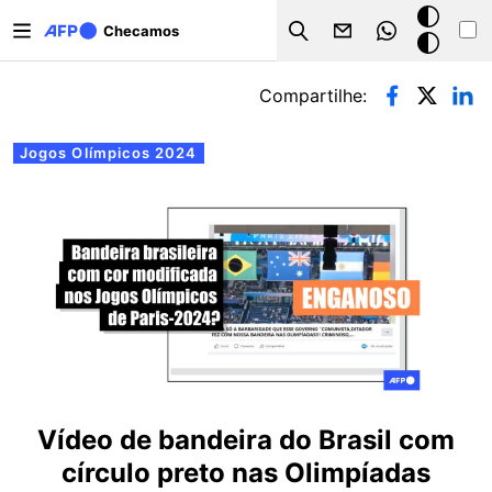
Pular para o conteúdo principal
Modo
Checamos
Search
escuro
Abas primárias
Compartilhe:
Jogos Olímpicos 2024
Vídeo de bandeira do Brasil com
círculo preto nas Olimpíadas