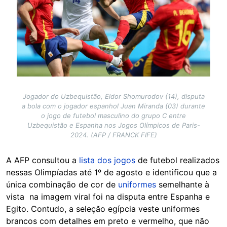
Jogador do Uzbequistão, Eldor Shomurodov (14), disputa
a bola com o jogador espanhol Juan Miranda (03) durante
o jogo de futebol masculino do grupo C entre
Uzbequistão e Espanha nos Jogos Olímpicos de Paris-
2024. (AFP / FRANCK FIFE)
A AFP consultou a
lista dos jogos
de futebol realizados
nessas Olimpíadas até 1º de agosto e identificou que a
única combinação de cor de
uniformes
semelhante à
vista na imagem viral foi na disputa entre Espanha e
Egito. Contudo, a seleção egípcia veste uniformes
brancos com detalhes em preto e vermelho, que não