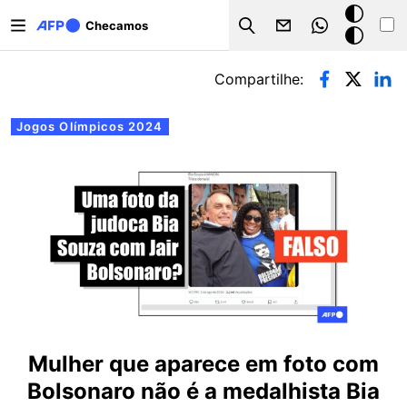
Pular para o conteúdo principal
Modo
Checamos
Search
escuro
Abas primárias
Compartilhe:
Jogos Olímpicos 2024
Mulher que aparece em foto com
Bolsonaro não é a medalhista Bia