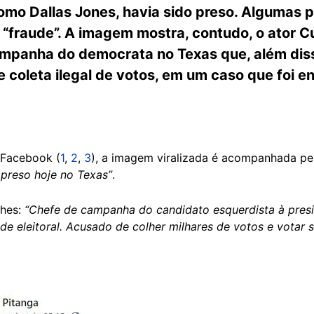
como Dallas Jones, havia sido preso. Algumas
 “fraude”. A imagem mostra, contudo, o ator C
ampanha do democrata no Texas que, além diss
coleta ilegal de votos, em um caso que foi e
 Facebook (
1
,
2
,
3
), a imagem viralizada é acompanhada pel
 preso hoje no Texas”
.
lhes:
“Chefe de campanha do candidato esquerdista à presi
aude eleitoral. Acusado de colher milhares de votos e vota