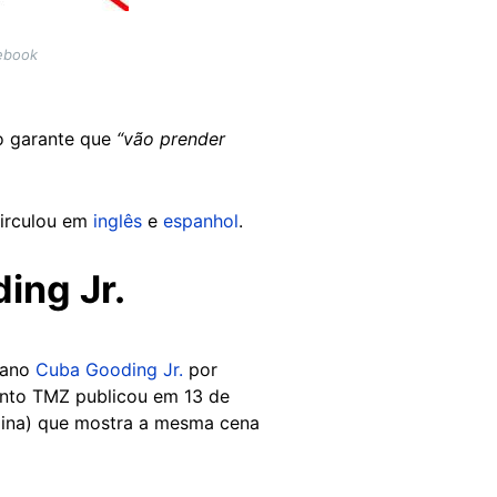
cebook
o garante que
“vão prender
circulou em
inglês
e
espanhol
.
ing Jr.
cano
Cuba Gooding Jr.
por
mento TMZ publicou em 13 de
ágina) que mostra a mesma cena