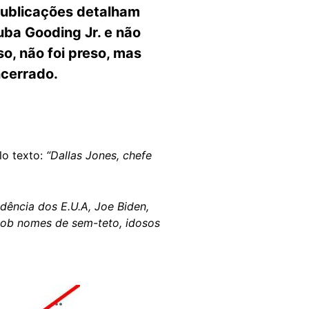
 publicações detalham
uba Gooding Jr. e não
o, não foi preso, mas
ncerrado.
o texto:
“Dallas Jones, chefe
dência dos E.U.A, Joe Biden,
r sob nomes de sem-teto, idosos