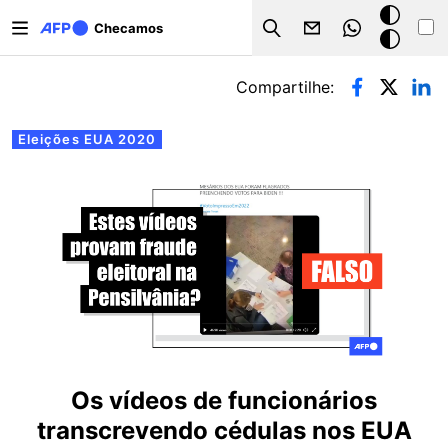
Pular para o conteúdo principal
Modo
Checamos
Search
escuro
Abas primárias
Compartilhe:
Eleições EUA 2020
Os vídeos de funcionários
transcrevendo cédulas nos EUA