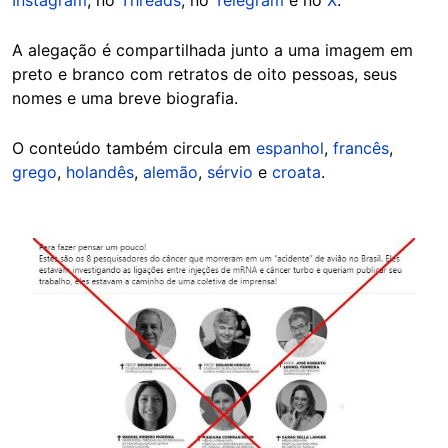
Instagram
, no
Threads
, no
Telegram
e no
X
.
A alegação é compartilhada junto a uma imagem em
preto e branco com retratos de oito pessoas, seus
nomes e uma breve biografia.
O conteúdo também circula em
espanhol
,
francês
,
grego
,
holandês
,
alemão
,
sérvio
e
croata
.
Image