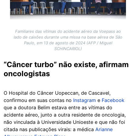
Familiares das vítimas do acidente aéreo da Voepass ao
lado de caixões durante uma missa na base aérea de São
Paulo, em 13 de agosto de 2024 (AFP / Miguel
SCHINCARIOL)
“Câncer turbo” não existe, afirmam
oncologistas
O Hospital do Câncer Uopeccan, de Cascavel,
confirmou em suas contas no
Instagram
e
Facebook
que a doutora Belim estava entre as vítimas do
acidente aéreo, junto a outra residente de oncologia,
não vinculada à Universidade Unioeste e que não foi
citada nas publicações virais: a médica
Arianne