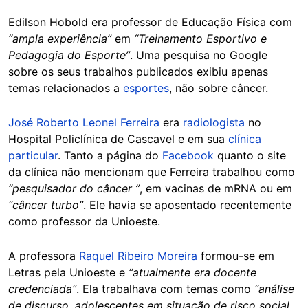
Edilson Hobold era professor de Educação Física com
“ampla experiência”
em
“Treinamento Esportivo e
Pedagogia do Esporte”
. Uma pesquisa no Google
sobre os seus trabalhos publicados exibiu apenas
temas relacionados a
esportes
, não sobre câncer.
José Roberto Leonel Ferreira
era
radiologista
no
Hospital Policlínica de Cascavel e em sua
clínica
particular
. Tanto a página do
Facebook
quanto o site
da clínica não mencionam que Ferreira trabalhou como
“pesquisador do câncer ”
, em vacinas de mRNA ou em
“câncer turbo”
. Ele havia se aposentado recentemente
como professor da Unioeste.
A professora
Raquel Ribeiro Moreira
formou-se em
Letras pela Unioeste e
“atualmente era docente
credenciada”
. Ela trabalhava com temas como
“análise
de discurso, adolescentes em situação de risco social,