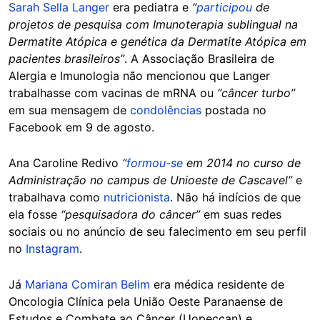
Sarah Sella Langer
era pediatra e
“
participou
de
projetos de pesquisa com Imunoterapia sublingual na
Dermatite Atópica e genética da Dermatite Atópica em
pacientes brasileiros”
. A Associação Brasileira de
Alergia e Imunologia não mencionou que Langer
trabalhasse com vacinas de mRNA ou
“câncer turbo”
em sua mensagem de
condolências
postada no
Facebook em 9 de agosto.
Ana Caroline Redivo
“
formou-se
em 2014 no curso de
Administração no campus de Unioeste de Cascavel”
e
trabalhava como
nutricionista
. Não há indícios de que
ela fosse
“pesquisadora do câncer”
em suas redes
sociais ou no anúncio de seu falecimento em seu perfil
no
Instagram
.
Já
Mariana Comiran Belim
era médica residente de
Oncologia Clínica pela União Oeste Paranaense de
Estudos e Combate ao Câncer (Uopeccan) e