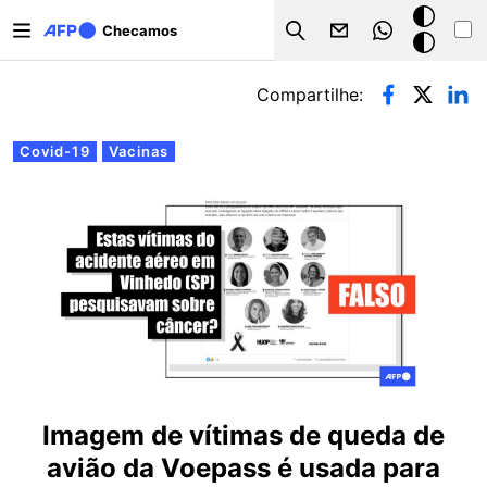
Pular para o conteúdo principal
Modo
Checamos
Search
escuro
Abas primárias
Compartilhe:
Covid-19
Vacinas
Imagem de vítimas de queda de
avião da Voepass é usada para