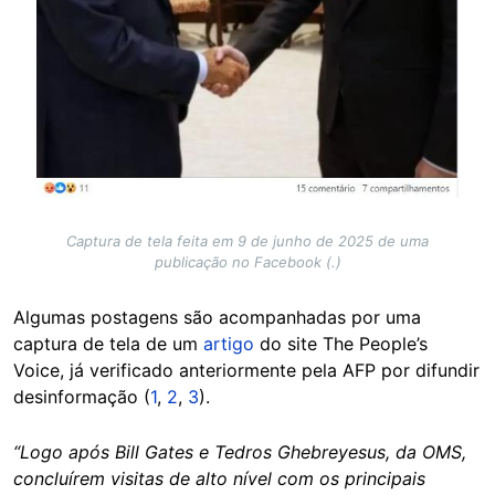
Captura de tela feita em 9 de junho de 2025 de uma
publicação no Facebook (.)
Algumas postagens são acompanhadas por uma
captura de tela de um
artigo
do site The People’s
Voice, já verificado anteriormente pela AFP por difundir
desinformação (
1
,
2
,
3
).
“Logo após Bill Gates e Tedros Ghebreyesus, da OMS,
concluírem visitas de alto nível com os principais