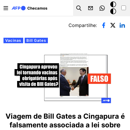
Pular para o conteúdo principal
Modo
Checamos
Search
escuro
Abas primárias
Compartilhe:
Vacinas
Bill Gates
Viagem de Bill Gates a Cingapura é
falsamente associada a lei sobre