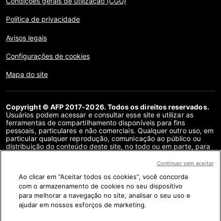
Condições gerais de utilização (CGU)
Política de privacidade
Avisos legais
Configurações de cookies
Mapa do site
Copyright © AFP 2017-2026. Todos os direitos reservados.
Usuários podem acessar e consultar esse site e utilizar as
ferramentas de compartilhamento disponíveis para fins
pessoais, particulares e não comerciais. Qualquer outro uso, em
particular qualquer reprodução, comunicação ao público ou
distribuição do conteúdo deste site, no todo ou em parte, para
qualquer outro fim e/ou por qualquer outro meio, sem um
contrato de licença específico assinado com a AFP, é
Continuar sem aceitar
estritamente proibido. Os objetos descritos ou incluídos por
Ao clicar em “Aceitar todos os cookies”, você concorda
meio de links no conteúdo de verificação de fatos são
fornecidos na medida necessária para a correta compreensão
com o armazenamento de cookies no seu dispositivo
da checagem da informação em questão. A AFP não obteve
para melhorar a navegação no site, analisar o seu uso e
qualquer direito dos autores ou detentores dos direitos autorais
ajudar em nossos esforços de marketing.
deste conteúdo de terceiros e não terá nenhuma
responsabilidade a esse respeito. A AFP e seu logotipo são