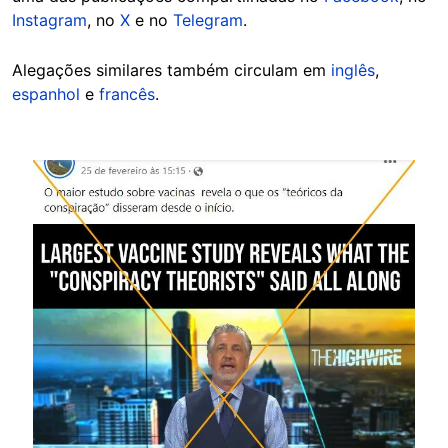
Instagram
, no
X
e no
Telegram
.
Alegações similares também circulam em
inglês
,
espanhol
e
francês
.
Image