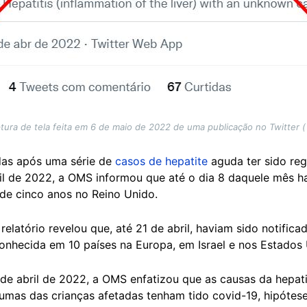
tura de tela feita em 6 de maio de 2022 de uma publicação no Twitter ( .
das após uma série de
casos de hepatite
aguda ter sido reg
ril de 2022, a OMS informou que até o dia 8 daquele mês 
e cinco anos no Reino Unido.
latório revelou que, até 21 de abril, haviam sido notific
onhecida em 10 países na Europa, em Israel e nos Estados 
 de abril de 2022, a OMS enfatizou que as causas da hepati
umas das crianças afetadas tenham tido covid-19, hipótese