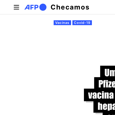
Pular para o conteúdo principal
Checamos
Abas primárias
Vacinas
Covid-19