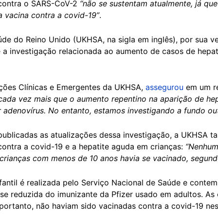
 contra o SARS-CoV-2
“não se sustentam atualmente, já que
 vacina contra a covid-19”
.
e do Reino Unido (UKHSA, na sigla em inglês), por sua ve
 a investigação relacionada ao aumento de casos de hepa
cções Clínicas e Emergentes da UKHSA,
assegurou
em um re
cada vez mais que o aumento repentino na aparição de hep
 adenovírus. No entanto, estamos investigando a fundo out
blicadas as atualizações dessa investigação, a UKHSA t
contra a covid-19 e a hepatite aguda em crianças:
“Nenhum
crianças com menos de 10 anos havia se vacinado, segund
fantil é realizada pelo Serviço Nacional de Saúde e conte
 reduzida do imunizante da Pfizer usado em adultos. As c
ortanto, não haviam sido vacinadas contra a covid-19 nes