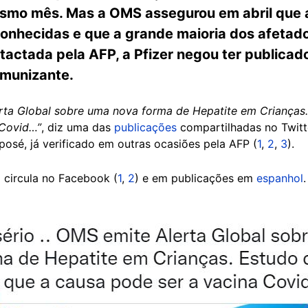
smo mês. Mas a OMS assegurou em abril que 
conhecidas e que a grande maioria dos afetad
tactada pela AFP, a Pfizer negou ter publicad
 imunizante.
erta Global sobre uma nova forma de Hepatite em Crianças
 Covid…”
, diz uma das
publicações
compartilhadas no Twitt
posé, já verificado em outras ocasiões pela AFP (
1
,
2
,
3
).
circula no Facebook (
1
,
2
) e em publicações em
espanhol
.