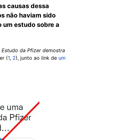
as causas dessa
os não haviam sido
o um estudo sobre a
. Estudo da Pfizer demostra
er (
1
,
2
), junto ao link de
um