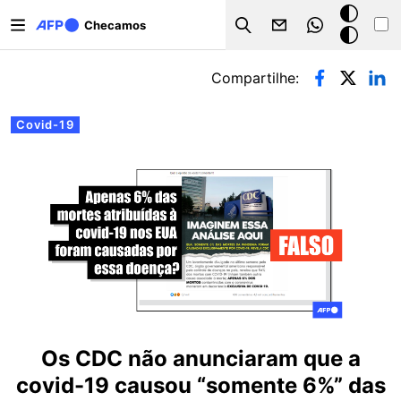
Pular para o conteúdo principal
Modo
Checamos
Search
escuro
Abas primárias
Compartilhe:
Covid-19
Os CDC não anunciaram que a
covid-19 causou “somente 6%” das