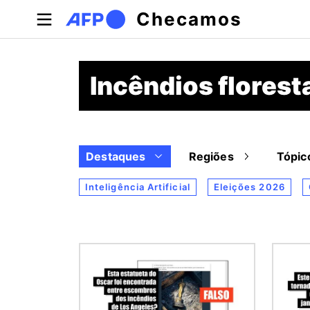
Pular para o conteúdo principal
Checamos
Incêndios florest
Destaques
Regiões
Tópic
Inteligência Artificial
Eleições 2026
Imagem
Image