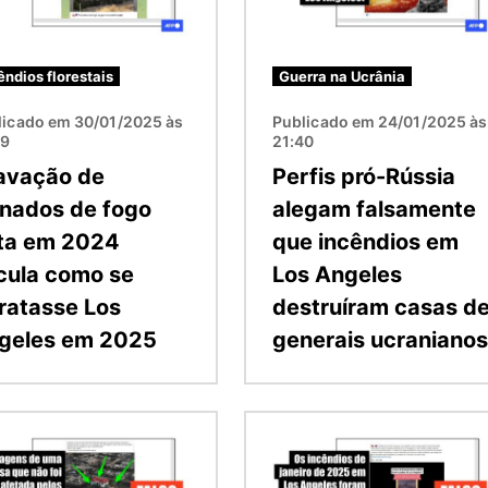
êndios florestais
Guerra na Ucrânia
licado em 30/01/2025 às
Publicado em 24/01/2025 às
49
21:40
avação de
Perfis pró-Rússia
rnados de fogo
alegam falsamente
ita em 2024
que incêndios em
rcula como se
Los Angeles
tratasse Los
destruíram casas d
geles em 2025
generais ucranianos
m
Imagem