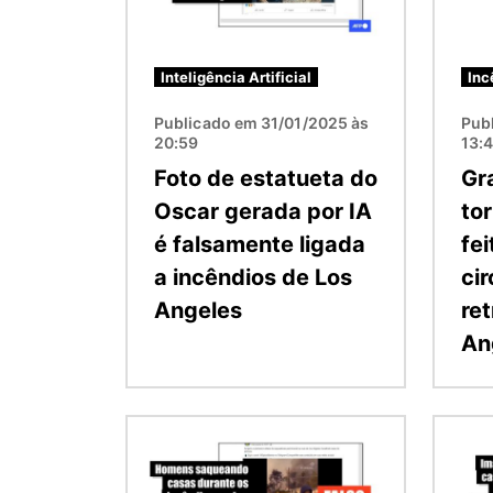
Inteligência Artificial
Inc
Publicado em 31/01/2025 às
Pub
20:59
13:
Foto de estatueta do
Gr
Oscar gerada por IA
to
é falsamente ligada
fe
a incêndios de Los
ci
Angeles
re
An
Imagem
Image