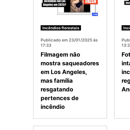
Incêndios florestais
Inc
Publicado em 23/01/2025 às
Pub
17:33
13:
Filmagem não
Fo
mostra saqueadores
in
em Los Angeles,
in
mas família
re
resgatando
An
pertences de
incêndio
Imagem