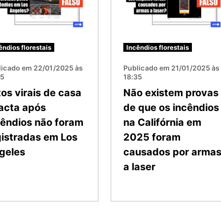
êndios florestais
Incêndios florestais
licado em 22/01/2025 às
Publicado em 21/01/2025 às
25
18:35
tos virais de casa
Não existem provas
tacta após
de que os incêndios
cêndios não foram
na Califórnia em
gistradas em Los
2025 foram
geles
causados por arma
a laser