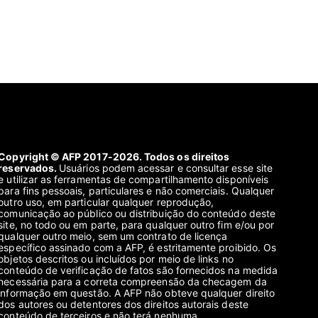
Copyright © AFP 2017-2026. Todos os direitos
reservados.
Usuários podem acessar e consultar esse site
e utilizar as ferramentas de compartilhamento disponíveis
para fins pessoais, particulares e não comerciais. Qualquer
outro uso, em particular qualquer reprodução,
comunicação ao público ou distribuição do conteúdo deste
site, no todo ou em parte, para qualquer outro fim e/ou por
qualquer outro meio, sem um contrato de licença
específico assinado com a AFP, é estritamente proibido. Os
objetos descritos ou incluídos por meio de links no
conteúdo de verificação de fatos são fornecidos na medida
necessária para a correta compreensão da checagem da
informação em questão. A AFP não obteve qualquer direito
dos autores ou detentores dos direitos autorais deste
conteúdo de terceiros e não terá nenhuma