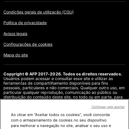
Condições gerais de utilização (CGU)
Política de privacidade
Avisos legais
Configurações de cookies
Mapa do site
Copyright © AFP 2017-2026. Todos os direitos reservados.
Usuários podem acessar e consultar esse site e utilizar as
ferramentas de compartilhamento disponíveis para fins
pessoais, particulares e não comerciais. Qualquer outro uso, em
particular qualquer reprodução, comunicação ao público ou
distribuição do conteúdo deste site, no todo ou em parte, para
qualquer outro fim e/ou por qualquer outro meio, sem um
contrato de licença específico assinado com a AFP, é
Continuar sem aceitar
estritamente proibido. Os objetos descritos ou incluídos por
Ao clicar em “Aceitar todos os cookies”, você concorda
meio de links no conteúdo de verificação de fatos são
fornecidos na medida necessária para a correta compreensão
com o armazenamento de cookies no seu dispositivo
da checagem da informação em questão. A AFP não obteve
para melhorar a navegação no site, analisar o seu uso e