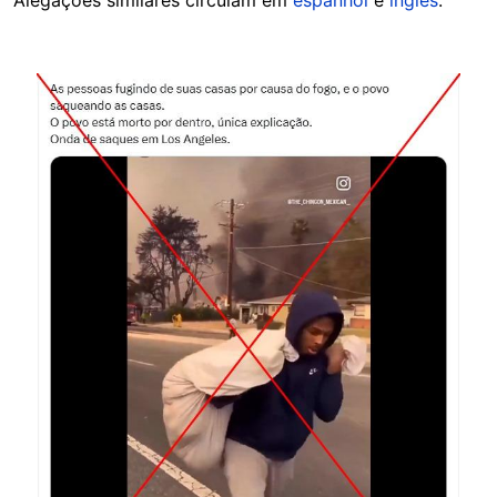
Alegações similares circulam em
espanhol
e
inglês
.
Image