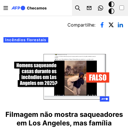
Pular para o conteúdo principal
Modo
Checamos
Search
escuro
Abas primárias
Compartilhe:
Incêndios florestais
Filmagem não mostra saqueadores
em Los Angeles, mas família