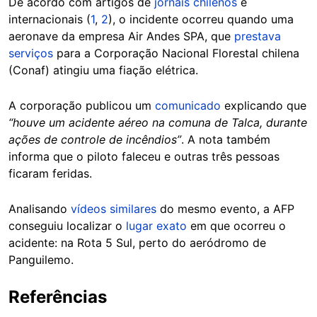
De acordo com artigos de
jornais chilenos
e
internacionais (
1
,
2
), o incidente ocorreu quando uma
aeronave da empresa Air Andes SPA, que
prestava
serviços
para a Corporação Nacional Florestal chilena
(Conaf) atingiu uma fiação elétrica.
A corporação publicou um
comunicado
explicando que
“houve um acidente aéreo na comuna de Talca, durante
ações de controle de incêndios”
. A nota também
informa que o piloto faleceu e outras três pessoas
ficaram feridas.
Analisando
vídeos similares
do mesmo evento, a AFP
conseguiu localizar o
lugar exato
em que ocorreu o
acidente: na Rota 5 Sul, perto do aeródromo de
Panguilemo.
Referências