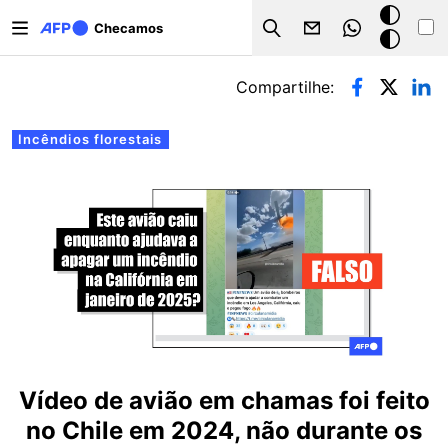
Pular para o conteúdo principal
Modo
Checamos
Search
escuro
Abas primárias
Compartilhe:
Incêndios florestais
Vídeo de avião em chamas foi feito
no Chile em 2024, não durante os