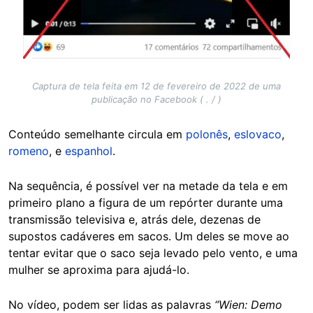
Captura de tela feita em 12 de fevereiro de 2022 de uma
publicação no Facebook ( . / )
Conteúdo semelhante circula em
polonês
,
eslovaco
,
romeno
, e
espanhol
.
Na sequência, é possível ver na metade da tela e em
primeiro plano a figura de um repórter durante uma
transmissão televisiva e, atrás dele, dezenas de
supostos cadáveres em sacos. Um deles se move ao
tentar evitar que o saco seja levado pelo vento, e uma
mulher se aproxima para ajudá-lo.
No vídeo, podem ser lidas as palavras
“Wien: Demo