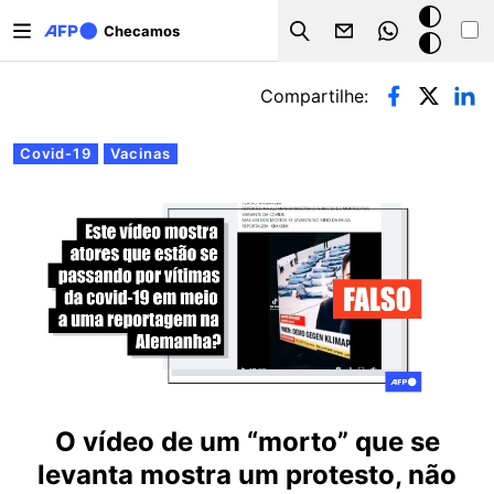
Pular para o conteúdo principal
Modo
Checamos
Search
escuro
Abas primárias
Compartilhe:
Covid-19
Vacinas
O vídeo de um “morto” que se
levanta mostra um protesto, não