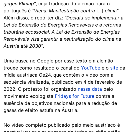
gegen Klimap”
, cuja tradução do alemão para o
português é
“Viena: Manifestação contra
[...]
clima”
.
Além disso, o repórter diz:
“Decidiu-se implementar a
Lei de Extensão de Energias Renováveis e a reforma
tributária ecossocial. A Lei de Extensão de Energias
Renováveis visa garantir a neutralização do clima na
Áustria até 2030”
.
Uma busca no Google por esse texto em alemão
trouxe como resultado o canal do
YouTube
e o
site
da
mídia austríaca Oe24, que contém o vídeo com a
sequência viralizada, publicado em 4 de fevereiro de
2022. O protesto foi organizado
nessa data
pelo
movimento ecologista
Fridays for Future
contra a
ausência de objetivos nacionais para a redução de
gases de efeito estufa na Áustria.
No vídeo completo publicado pelo meio austríaco é
possível ver que as pessoas deitadas no chão estão