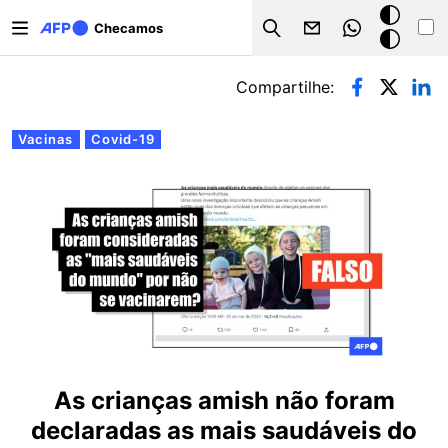
Pular para o conteúdo principal
Modo
Checamos
Search
escuro
Abas primárias
Compartilhe:
Vacinas
Covid-19
As crianças amish não foram
declaradas as mais saudáveis do