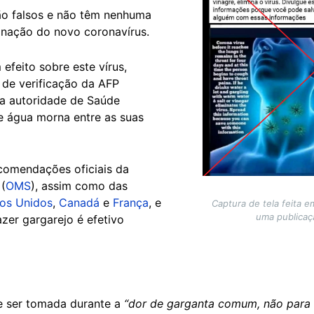
são falsos e não têm nenhuma
inação do novo coronavírus.
feito sobre este vírus,
 de verificação da AFP
ma autoridade de Saúde
de água morna entre as suas
omendações oficiais da
(
OMS
), assim como das
os Unidos
,
Canadá
e
França
, e
Captura de tela feita 
uma publica
er gargarejo é efetivo
e ser tomada durante a
“dor de garganta comum, não para 