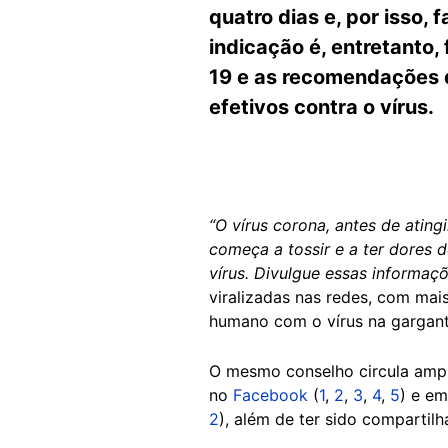
quatro dias e, por isso, 
indicação é, entretanto
19 e as recomendações 
efetivos contra o vírus.
“O vírus corona, antes de atin
começa a tossir e a ter dores 
vírus. Divulgue essas informa
viralizadas nas redes, com ma
humano com o vírus na gargant
O mesmo conselho circula amp
no
Facebook
(
1
,
2
,
3
,
4
,
5
) e e
2
), além de ter sido comparti