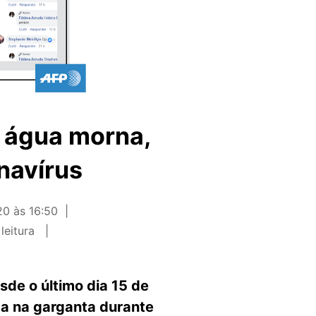
m água morna,
onavírus
0 às 16:50
leitura
sde o último dia 15 de
ca na garganta durante