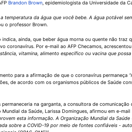
 AFP
Brandon Brown
, epidemiologista da Universidade da Cal
a temperatura da água que você bebe. A água potável sem
ou o professor Brown.
o indica, ainda, que beber água morna ou quente não traz 
vo coronavírus. Por e-mail ao AFP Checamos, acrescentou
ância, vitamina, alimento específico ou vacina que possa 
amento para a afirmação de que o coronavírus permaneça
“
es, de acordo com os organismos públicos de Saúde consu
s permaneceria na garganta, a consultora de comunicação
o Mundial da Saúde, Larissa Domingues, afirmou em e-ma
mprovem esta informação. A Organização Mundial da Saúd
ada sobre a COVID-19 por meio de fontes confiáveis - auto