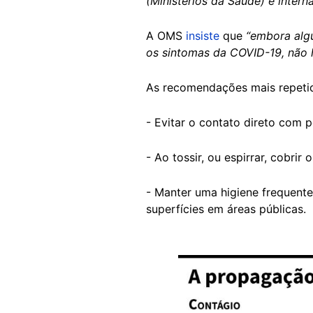
(Ministérios da Saúde) e inter
A OMS
insiste
que
“embora algu
os sintomas da COVID-19, não 
As recomendações mais repetid
- Evitar o contato direto com 
- Ao tossir, ou espirrar, cobri
- Manter uma higiene frequente
superfícies em áreas públicas.
Image