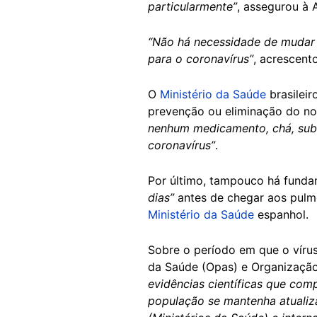
particularmente”
, assegurou à
“Não há necessidade de mudar 
para o coronavírus”
, acrescent
O
Ministério da Saúde
brasileir
prevenção ou eliminação do no
nenhum medicamento, chá, subst
coronavírus”
.
Por último, tampouco há fund
dias”
antes de chegar aos pulmõ
Ministério da Saúde
espanhol.
Sobre o período em que o víru
da Saúde (Opas) e Organizaçã
evidências científicas que co
população se mantenha atualiz