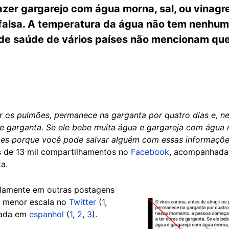
fazer gargarejo com água morna, sal, ou vinagre
, falsa. A temperatura da água não tem nenhum
de saúde de vários países não mencionam que
gir os pulmões, permanece na garganta por quatro dias e, 
de garganta. Se ele bebe muita água e gargareja com água m
ções porque você pode salvar alguém com essas informaçõ
is de 13 mil compartilhamentos no
Facebook
, acompanhadas
a.
lamente em outras postagens
m menor escala no
Twitter
(
1
,
Image
lhada em
espanhol
(
1
,
2
,
3
).