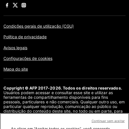
Condições gerais de utilização (CGU)
Política de privacidade
Avisos legais
Configurações de cookies
Mapa do site
Copyright © AFP 2017-2026. Todos os direitos reservados.
Usuários podem acessar e consultar esse site e utilizar as
ferramentas de compartilhamento disponíveis para fins
pessoais, particulares e não comerciais. Qualquer outro uso, em
particular qualquer reprodução, comunicação ao público ou
distribuição do conteúdo deste site, no todo ou em parte, para
qualquer outro fim e/ou por qualquer outro meio, sem um
contrato de licença específico assinado com a AFP, é
Continuar sem aceitar
estritamente proibido. Os objetos descritos ou incluídos por
Ao clicar em “Aceitar todos os cookies”, você concorda