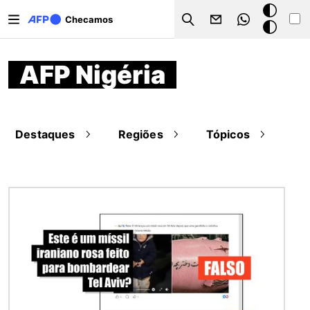
Pular para o conteúdo principal
Modo
Checamos
Search
escuro
AFP Nigéria
Destaques
Regiões
Tópicos
Imagem