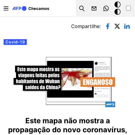
Pular para o conteúdo principal
Modo
Checamos
Search
escuro
Abas primárias
Compartilhe:
Covid-19
Este mapa não mostra a
propagação do novo coronavírus,