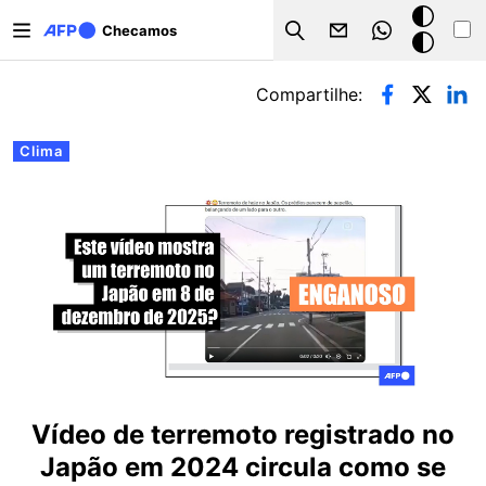
Pular para o conteúdo principal
Modo
Checamos
Search
escuro
Abas primárias
Compartilhe:
Clima
Vídeo de terremoto registrado no
Japão em 2024 circula como se