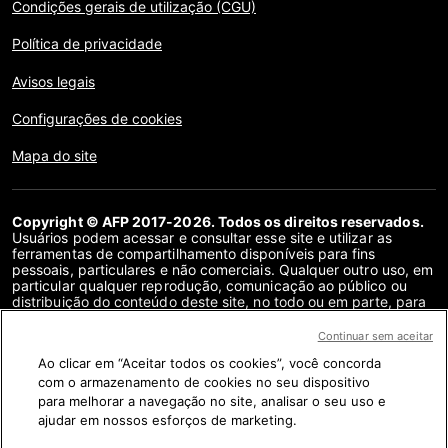
Condições gerais de utilização (CGU)
Política de privacidade
Avisos legais
Configurações de cookies
Mapa do site
Copyright © AFP 2017-2026. Todos os direitos reservados.
Usuários podem acessar e consultar esse site e utilizar as
ferramentas de compartilhamento disponíveis para fins
pessoais, particulares e não comerciais. Qualquer outro uso, em
particular qualquer reprodução, comunicação ao público ou
distribuição do conteúdo deste site, no todo ou em parte, para
qualquer outro fim e/ou por qualquer outro meio, sem um
contrato de licença específico assinado com a AFP, é
Continuar sem aceitar
estritamente proibido. Os objetos descritos ou incluídos por
Ao clicar em “Aceitar todos os cookies”, você concorda
meio de links no conteúdo de verificação de fatos são
fornecidos na medida necessária para a correta compreensão
com o armazenamento de cookies no seu dispositivo
da checagem da informação em questão. A AFP não obteve
para melhorar a navegação no site, analisar o seu uso e
qualquer direito dos autores ou detentores dos direitos autorais
ajudar em nossos esforços de marketing.
deste conteúdo de terceiros e não terá nenhuma
responsabilidade a esse respeito. A AFP e seu logotipo são