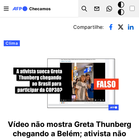
Pular para o conteúdo principal
Modo
Checamos
Search
escuro
Abas primárias
Compartilhe:
Clima
Vídeo não mostra Greta Thunberg
chegando a Belém; ativista não