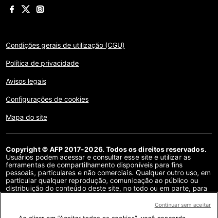
Condições gerais de utilização (CGU)
Política de privacidade
Avisos legais
Configurações de cookies
Mapa do site
Copyright © AFP 2017-2026. Todos os direitos reservados.
Usuários podem acessar e consultar esse site e utilizar as
ferramentas de compartilhamento disponíveis para fins
pessoais, particulares e não comerciais. Qualquer outro uso, em
particular qualquer reprodução, comunicação ao público ou
distribuição do conteúdo deste site, no todo ou em parte, para
qualquer outro fim e/ou por qualquer outro meio, sem um
contrato de licença específico assinado com a AFP, é
Continuar sem aceitar
estritamente proibido. Os objetos descritos ou incluídos por