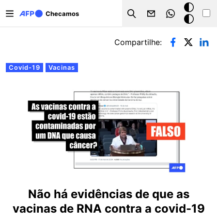
Pular para o conteúdo principal
Modo
Checamos
Search
escuro
Abas primárias
Compartilhe:
Covid-19
Vacinas
Não há evidências de que as
vacinas de RNA contra a covid-19