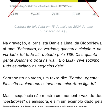
Captura de tela feita em 15 de maio de 2024 de uma
publicação no X (.)
Na gravação, a jornalista Daniela Lima, da GloboNews,
afirma: “
Bolsonaro, na verdade, ganhou a eleição e, na
verdade, foi tudo ali roubado pelo TSE. Olha quanta
gente Bolsonaro bota na rua… E o Lula? Vive sozinho,
tudo esvaziado os negócios dele
”.
Sobreposto ao vídeo, um texto diz: “
Bomba urgente:
Eles não sabiam que estava com microfone ligado
”.
Mas a sequência não mostra um momento vazado dos
“
bastidores
” da emissora, e sim um exemplo dado pela