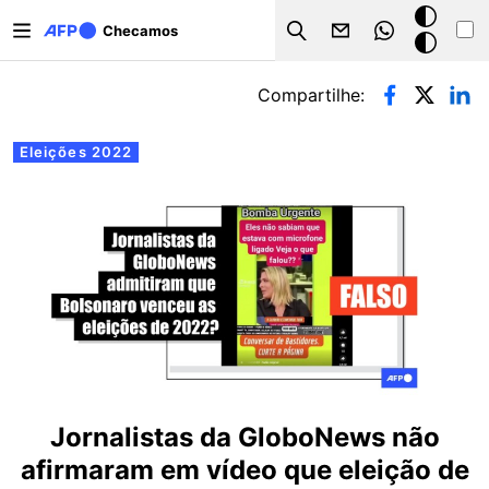
Pular para o conteúdo principal
Modo
Checamos
Search
escuro
Abas primárias
Compartilhe:
Eleições 2022
Jornalistas da GloboNews não
afirmaram em vídeo que eleição de