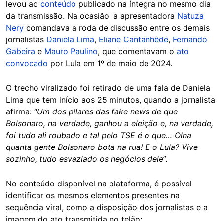
levou ao
conteúdo
publicado na íntegra no mesmo dia
da transmissão. Na ocasião, a apresentadora
Natuza
Nery
comandava a roda de discussão entre os demais
jornalistas
Daniela Lima
,
Eliane Cantanhêde
,
Fernando
Gabeira
e
Mauro Paulino
, que comentavam o
ato
convocado
por Lula em 1º de maio de 2024.
O trecho viralizado foi retirado de uma fala de Daniela
Lima que tem início aos 25 minutos, quando a jornalista
afirma: “
Um dos pilares das fake news de que
Bolsonaro, na verdade, ganhou a eleição e, na verdade,
foi tudo ali roubado e tal pelo TSE é o que… Olha
quanta gente Bolsonaro bota na rua! E o Lula? Vive
sozinho, tudo esvaziado os negócios dele
”.
No conteúdo disponível na plataforma, é possível
identificar os mesmos elementos presentes na
sequência viral, como a disposição dos jornalistas e a
imagem do ato transmitida no telão: