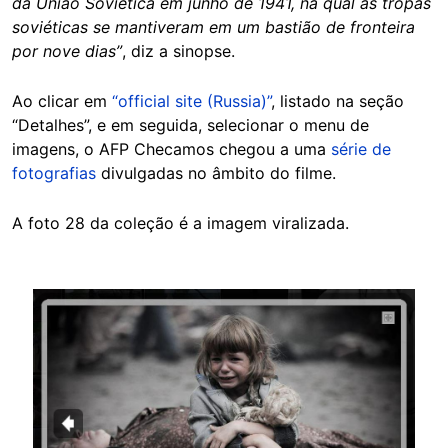
da União Soviética em junho de 1941, na qual as tropas
soviéticas se mantiveram em um bastião de fronteira
por nove dias”
, diz a sinopse.
Ao clicar em
“official site (Russia)”
, listado na seção
“Detalhes”, e em seguida, selecionar o menu de
imagens, o AFP Checamos chegou a uma
série de
fotografias
divulgadas no âmbito do filme.
A foto 28 da coleção é a imagem viralizada.
Image