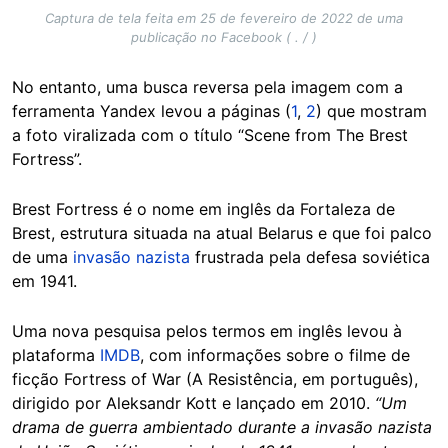
Captura de tela feita em 25 de fevereiro de 2022 de uma
publicação no Facebook ( . / )
No entanto, uma busca reversa pela imagem com a
ferramenta Yandex levou a páginas (
1
,
2
) que mostram
a foto viralizada com o título “Scene from The Brest
Fortress”.
Brest Fortress é o nome em inglês da Fortaleza de
Brest, estrutura situada na atual Belarus e que foi palco
de uma
invasão nazista
frustrada pela defesa soviética
em 1941.
Uma nova pesquisa pelos termos em inglês levou à
plataforma
IMDB
, com informações sobre o filme de
ficção Fortress of War (A Resistência, em português),
dirigido por Aleksandr Kott e lançado em 2010.
“Um
drama de guerra ambientado durante a invasão nazista