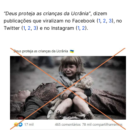
“Deus proteja as crianças da Ucrânia”
, dizem
publicações que viralizam no Facebook (
1
,
2
,
3
), no
Twitter (
1
,
2
,
3
) e no Instagram (
1
,
2
).
Image