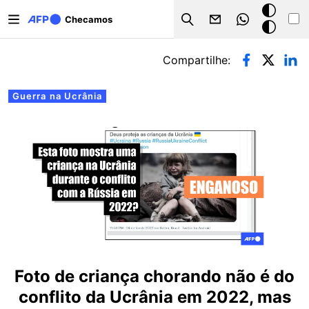
Pular para o conteúdo principal
Modo
Checamos
Search
escuro
Abas primárias
Compartilhe:
Guerra na Ucrânia
Foto de criança chorando não é do
conflito da Ucrânia em 2022, mas