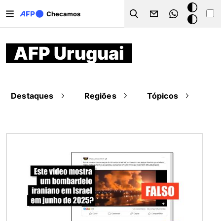
Pular para o conteúdo principal
Modo
Checamos
Search
escuro
AFP Uruguai
Destaques
Regiões
Tópicos
Imagem