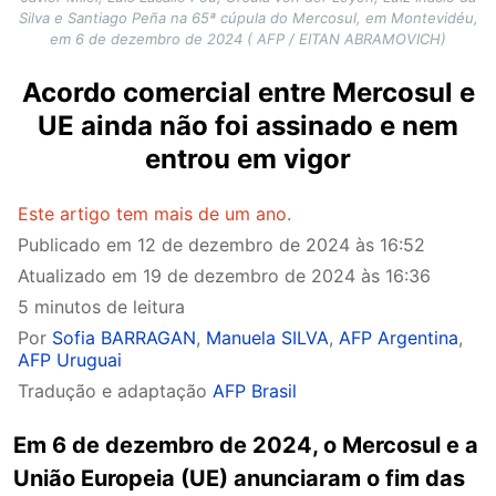
Silva e Santiago Peña na 65ª cúpula do Mercosul, em Montevidéu,
em 6 de dezembro de 2024 ( AFP / EITAN ABRAMOVICH)
Acordo comercial entre Mercosul e
UE ainda não foi assinado e nem
entrou em vigor
Este artigo tem mais de um ano.
Publicado em
12 de dezembro de 2024 às 16:52
Atualizado em
19 de dezembro de 2024 às 16:36
5 minutos de leitura
Por
Sofia BARRAGAN
,
Manuela SILVA
,
AFP Argentina
,
AFP Uruguai
Tradução e adaptação
AFP Brasil
Em 6 de dezembro de 2024, o Mercosul e a
União Europeia (UE) anunciaram o fim das