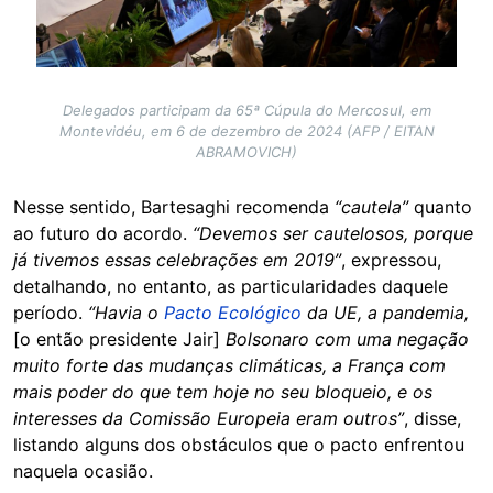
Delegados participam da 65ª Cúpula do Mercosul, em
Montevidéu, em 6 de dezembro de 2024 (AFP / EITAN
ABRAMOVICH)
Nesse sentido, Bartesaghi recomenda
“cautela”
quanto
ao futuro do acordo.
“Devemos ser cautelosos, porque
já tivemos essas celebrações em 2019”
, expressou,
detalhando, no entanto, as particularidades daquele
período.
“Havia o
Pacto Ecológico
da UE, a pandemia,
[o então presidente Jair]
Bolsonaro com uma negação
muito forte das mudanças climáticas, a França com
mais poder do que tem hoje no seu bloqueio, e os
interesses da Comissão Europeia eram outros”
, disse,
listando alguns dos obstáculos que o pacto enfrentou
naquela ocasião.