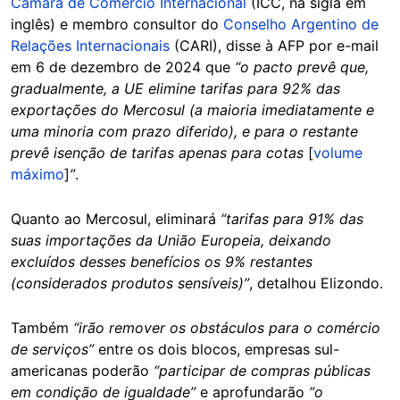
Câmara de Comércio Internacional
(ICC, na sigla em
inglês) e membro consultor do
Conselho Argentino de
Relações Internacionais
(CARI), disse à AFP por e-mail
em 6 de dezembro de 2024 que
“o pacto prevê que,
gradualmente, a UE elimine tarifas para 92% das
exportações do Mercosul (a maioria imediatamente e
uma minoria com prazo diferido), e para o restante
prevê isenção de tarifas apenas para cotas
[
volume
máximo
]
”
.
Quanto ao Mercosul, eliminará
“tarifas para 91% das
suas importações da União Europeia, deixando
excluídos desses benefícios os 9% restantes
(considerados produtos sensíveis)”
, detalhou Elizondo.
Também
“irão remover os obstáculos para o comércio
de serviços”
entre os dois blocos, empresas sul-
americanas poderão
“participar de compras públicas
em condição de igualdade”
e aprofundarão
“o