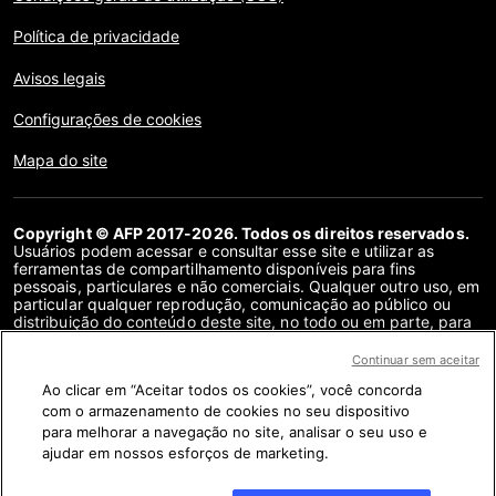
Política de privacidade
Avisos legais
Configurações de cookies
Mapa do site
Copyright © AFP 2017-2026. Todos os direitos reservados.
Usuários podem acessar e consultar esse site e utilizar as
ferramentas de compartilhamento disponíveis para fins
pessoais, particulares e não comerciais. Qualquer outro uso, em
particular qualquer reprodução, comunicação ao público ou
distribuição do conteúdo deste site, no todo ou em parte, para
qualquer outro fim e/ou por qualquer outro meio, sem um
contrato de licença específico assinado com a AFP, é
Continuar sem aceitar
estritamente proibido. Os objetos descritos ou incluídos por
Ao clicar em “Aceitar todos os cookies”, você concorda
meio de links no conteúdo de verificação de fatos são
fornecidos na medida necessária para a correta compreensão
com o armazenamento de cookies no seu dispositivo
da checagem da informação em questão. A AFP não obteve
para melhorar a navegação no site, analisar o seu uso e
qualquer direito dos autores ou detentores dos direitos autorais
ajudar em nossos esforços de marketing.
deste conteúdo de terceiros e não terá nenhuma
responsabilidade a esse respeito. A AFP e seu logotipo são