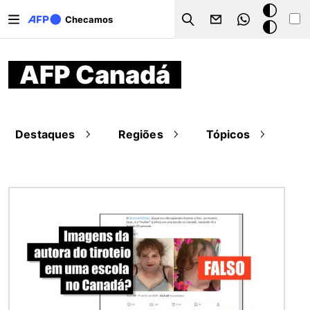
Pular para o conteúdo principal
Modo
Checamos
Search
escuro
AFP Canadá
Destaques
Regiões
Tópicos
Imagem