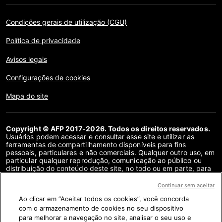
Condições gerais de utilização (CGU)
Política de privacidade
Avisos legais
Configurações de cookies
Mapa do site
Copyright © AFP 2017-2026. Todos os direitos reservados.
Usuários podem acessar e consultar esse site e utilizar as
ferramentas de compartilhamento disponíveis para fins
pessoais, particulares e não comerciais. Qualquer outro uso, em
particular qualquer reprodução, comunicação ao público ou
distribuição do conteúdo deste site, no todo ou em parte, para
qualquer outro fim e/ou por qualquer outro meio, sem um
contrato de licença específico assinado com a AFP, é
Continuar sem aceitar
estritamente proibido. Os objetos descritos ou incluídos por
Ao clicar em “Aceitar todos os cookies”, você concorda
meio de links no conteúdo de verificação de fatos são
fornecidos na medida necessária para a correta compreensão
com o armazenamento de cookies no seu dispositivo
da checagem da informação em questão. A AFP não obteve
para melhorar a navegação no site, analisar o seu uso e