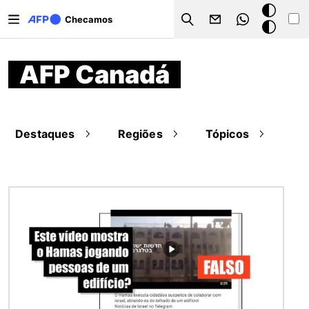
Pular para o conteúdo principal
Modo
Checamos
Search
escuro
AFP Canadá
Destaques
Regiões
Tópicos
Imagem