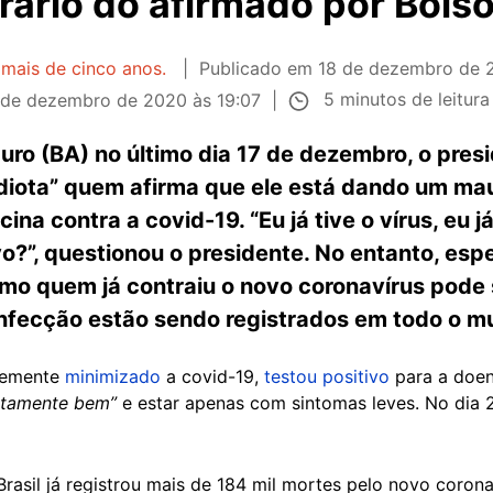
rário do afirmado por Bols
 mais de cinco anos.
Publicado em
18 de dezembro de 
5 minutos de leitur
 de dezembro de 2020 às 19:07
ro (BA) no último dia 17 de dezembro, o presi
idiota” quem afirma que ele está dando um ma
na contra a covid-19. “Eu já tive o vírus, eu j
?”, questionou o presidente. No entanto, espe
 quem já contraiu o novo coronavírus pode s
infecção estão sendo registrados em todo o m
ntemente
minimizado
a covid-19,
testou positivo
para a doen
itamente bem”
e estar apenas com sintomas leves. No di
rasil já registrou mais de 184 mil mortes pelo novo corona