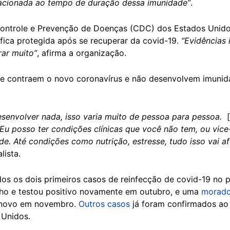
lacionada ao tempo de duração dessa imunidade”
.
ontrole e Prevenção de Doenças (CDC) dos Estados Unidos
ica protegida após se recuperar da covid-19.
“Evidências 
rar muito”
, afirma a organização.
ue contraem o novo coronavírus e não desenvolvem imunida
envolver nada, isso varia muito de pessoa para pessoa.
[.
 Eu posso ter condições clínicas que você não tem, ou vice
. Até condições como nutrição, estresse, tudo isso vai a
lista.
s os dois primeiros casos de reinfecção de covid-19 no 
ho e testou positivo novamente em outubro, e uma
morado
e novo em novembro.
Outros casos
já foram confirmados ao 
 Unidos.