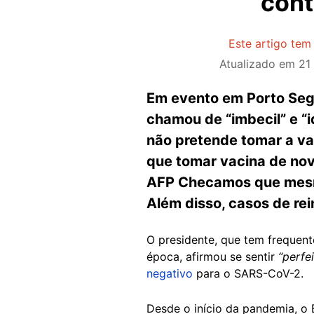
cont
Este artigo tem
Atualizado em
21
Em evento em Porto Segu
chamou de “imbecil” e “
não pretende tomar a vaci
que tomar vacina de novo
AFP Checamos que mesmo
Além disso, casos de re
O presidente, que tem freque
época, afirmou se sentir
“perfe
negativo
para o SARS-CoV-2.
Desde o início da pandemia, o B