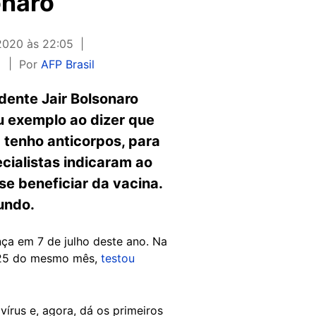
onaro
2020 às 22:05
a
Por
AFP Brasil
dente Jair Bolsonaro
u exemplo ao dizer que
á tenho anticorpos, para
cialistas indicaram ao
e beneficiar da vacina.
undo.
ça em 7 de julho deste ano. Na
a 25 do mesmo mês,
testou
vírus e, agora, dá os primeiros