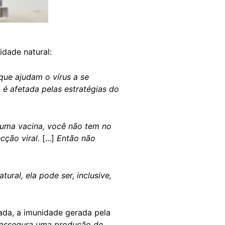
dade natural:
que ajudam o vírus a se
 é afetada pelas estratégias do
uma vacina, você não tem no
ção viral.
[...]
Então não
ural, ela pode ser, inclusive,
ada, a imunidade gerada pela
a assegura uma produção de