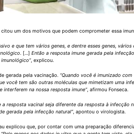
ca citou um dos motivos que podem comprometer essa imuni
ssivo e que tem vários genes, e dentre esses genes, vários 
unológico
. [...]
Então a resposta imune gerada pela infecção
a imunológico”
, explicou.
de gerada pela vacinação.
“Quando você é imunizado com 
ue você tem são outras moléculas que mimetizam uma infec
 interferem na nossa resposta imune”
, afirmou Fonseca.
 resposta vacinal seja diferente da resposta à infecção nat
e gerada pela infecção natural”
, apontou o virologista.
au explicou que, por contar com uma preparação diferenci
.
“Pelo menos nos dados in vitro que a gente tem visto, el