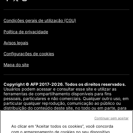
Condições gerais de utilização (CGU)
Política de privacidade
Avisos legais
Configurações de cookies
Mapa do site
Copyright © AFP 2017-2026. Todos os direitos reservados.
Usuários podem acessar e consultar esse site e utilizar as
ferramentas de compartilhamento disponíveis para fins
pessoais, particulares e não comerciais. Qualquer outro uso, em
particular qualquer reprodução, comunicação ao público ou
distribuição do conteúdo deste site, no todo ou em parte, para
qualquer outro fim e/ou por qualquer outro meio, sem um
contrato de licença específico assinado com a AFP, é
Continuar sem aceitar
estritamente proibido. Os objetos descritos ou incluídos por
Ao clicar em “Aceitar todos os cookies”, você concorda
meio de links no conteúdo de verificação de fatos são
fornecidos na medida necessária para a correta compreensão
com o armazenamento de cookies no seu dispositivo