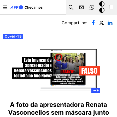
Pular para o conteúdo principal
Modo
Checamos
Search
escuro
Abas primárias
Compartilhe:
Covid-19
A foto da apresentadora Renata
Vasconcellos sem máscara junto