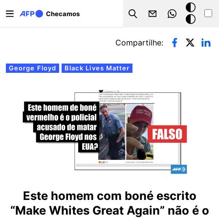
Pular para o conteúdo principal
Modo
Checamos
Search
escuro
Abas primárias
Compartilhe:
George Floyd
Black Lives Matter
Este homem com boné escrito
“Make Whites Great Again” não é o