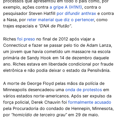
processos que apresentou em todo o país como, por
exemplo, ações contra
a gripe A (H1N1)
, contra o
pesquisador Steven Hatfill
por difundir anthrax
e contra
a Nasa, por
reter material que diz o pertencer
, como
trajes espaciais e
“DNA de Plutão”
.
Riches
foi preso
no final de 2012 após viajar a
Connecticut e fazer se passar pelo tio de Adam Lanza,
um jovem que havia cometido um massacre na escola
primária de Sandy Hook em 14 de dezembro daquele
ano. Riches estava em liberdade condicional por fraude
eletrônica e não podia deixar o estado da Pensilvânia.
A morte de George Floyd pelas mãos da polícia de
Minneapolis desencadeou uma
onda de protestos
em
vários estados norte-americanos. Após ser expulso da
força policial, Derek Chauvin foi
formalmente acusado
pela Procuradoria do condado de Hennepin, Minnesota,
por
“homicídio de terceiro grau”
em 29 de maio.