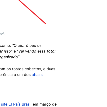
ook
s como:
“O pior é que os
r isso”
e
“Vai vendo essa foto!
organizado”
.
com os rostos cobertos, e duas
eferência a um dos
atuais
o
site El País Brasil
em março de