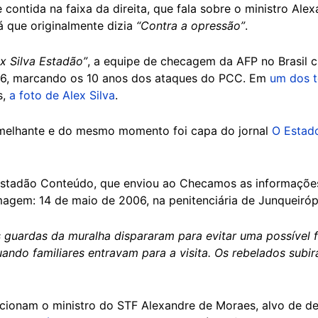
 contida na faixa da direita, que fala sobre o ministro Al
já que originalmente dizia
“Contra a opressão”
.
x Silva Estadão”
, a equipe de checagem da AFP no Brasil
16, marcando os 10 anos dos ataques do PCC. Em
um dos t
s,
a foto de Alex Silva
.
emelhante e do mesmo momento foi capa do jornal
O Estado
stadão Conteúdo, que enviou ao Checamos as informações 
imagem: 14 de maio de 2006, na penitenciária de Junqueiróp
s guardas da muralha dispararam para evitar uma possível 
ando familiares entravam para a visita. Os rebelados sub
ncionam o ministro do STF Alexandre de Moraes, alvo de 