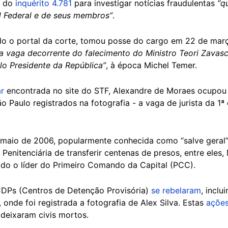
o do
inquérito 4.781
para investigar notícias fraudulentas
“q
 Federal e de seus membros”
.
ndo o portal da corte, tomou posse do cargo em 22 de març
a vaga decorrente do falecimento do Ministro Teori Zavas
o Presidente da República”
, à época Michel Temer.
ar
encontrada no site do STF, Alexandre de Moraes ocupou
 Paulo registrados na fotografia - a vaga de jurista da 
 maio de 2006, popularmente conhecida como “salve geral”
Penitenciária de transferir centenas de presos, entre eles,
do o líder do Primeiro Comando da Capital (PCC).
 CDPs (Centros de Detenção Provisória)
se rebelaram
, inclu
, onde foi registrada a fotografia de Alex Silva. Estas
ações
deixaram civis mortos.