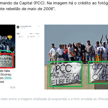
mando da Capital (PCC). Na imagem há o crédito ao fotógr
nte rebelião de maio de 2006”
.
maio entre a imagem viralizada (à esquerda) e a foto enviada ao Che