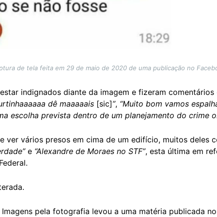
ptura de tela feita em 29 de maio de 2020 de uma publicação no Faceb
estar indignados diante da imagem e fizeram comentário
rtinhaaaaaa dê maaaaais
[sic]
”
,
“Muito bom vamos espalha
ma escolha prevista dentro de um planejamento do crime 
se ver vários presos em cima de um edifício, muitos deles 
erdade”
e
“Alexandre de Moraes no STF”
, esta última em r
Federal.
terada.
Imagens pela fotografia levou a uma matéria publicada n