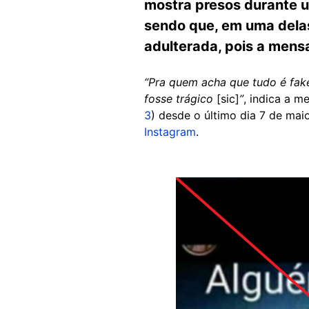
mostra presos durante 
sendo que, em uma delas,
adulterada, pois a mensa
“Pra quem acha que tudo é fake
fosse trágico
[sic]
”
, indica a 
3
) desde o último dia 7 de m
Instagram
.
Image