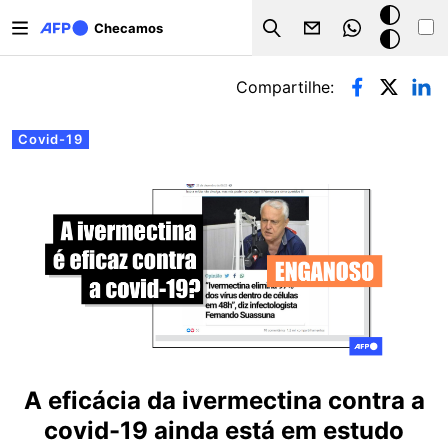
Pular para o conteúdo principal
Modo
Checamos
Search
escuro
Abas primárias
Compartilhe:
Covid-19
A eficácia da ivermectina contra a
covid-19 ainda está em estudo