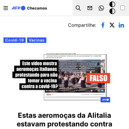
Pular para o conteúdo principal
Modo
Checamos
Search
escuro
Abas primárias
Compartilhe:
Covid-19
Vacinas
Estas aeromoças da Alitalia
estavam protestando contra