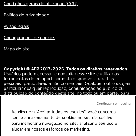
Condições gerais de utilização (CGU)
Política de privacidade
Avisos legais
Configurações de cookies
Mapa do site
Copyright © AFP 2017-2026. Todos os direitos reservados.
Usuários podem acessar e consultar esse site e utilizar as
ferramentas de compartilhamento disponíveis para fins
pessoais, particulares e não comerciais. Qualquer outro uso, em
particular qualquer reprodução, comunicação ao público ou
distribuição do conteúdo deste site, no todo ou em parte, para
qualquer outro fim e/ou por qualquer outro meio, sem um
contrato de licença específico assinado com a AFP, é
Continuar sem aceitar
estritamente proibido. Os objetos descritos ou incluídos por
Ao clicar em “Aceitar todos os cookies”, você concorda
meio de links no conteúdo de verificação de fatos são
fornecidos na medida necessária para a correta compreensão
com o armazenamento de cookies no seu dispositivo
da checagem da informação em questão. A AFP não obteve
para melhorar a navegação no site, analisar o seu uso e
qualquer direito dos autores ou detentores dos direitos autorais
ajudar em nossos esforços de marketing.
deste conteúdo de terceiros e não terá nenhuma