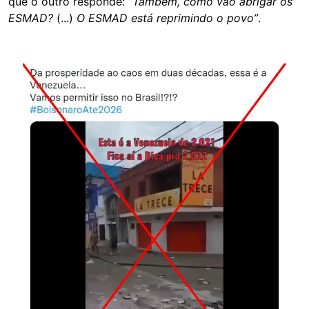
que o outro responde:
“Também, como vão abrigar os
ESMAD?
(...)
O ESMAD está reprimindo o povo”
.
Image