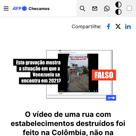
Pular para o conteúdo principal
Modo
Checamos
Search
escuro
Abas primárias
Compartilhe:
O vídeo de uma rua com
estabelecimentos destruídos foi
feito na Colômbia, não na