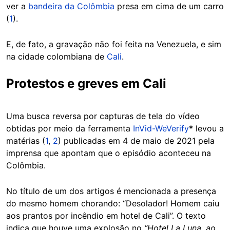
ver a
bandeira da Colômbia
presa em cima de um carro
(
1
).
E, de fato, a gravação não foi feita na Venezuela, e sim
na cidade colombiana de
Cali
.
Protestos e greves em Cali
Uma busca reversa por capturas de tela do vídeo
obtidas por meio da ferramenta
InVid-WeVerify
* levou a
matérias (
1
,
2
) publicadas em 4 de maio de 2021 pela
imprensa que apontam que o episódio aconteceu na
Colômbia.
No título de um dos artigos é mencionada a presença
do mesmo homem chorando: “Desolador! Homem caiu
aos prantos por incêndio em hotel de Cali”. O texto
indica que houve uma explosão no
“Hotel La Luna, ao