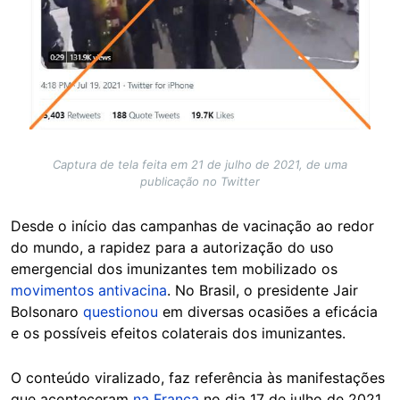
Captura de tela feita em 21 de julho de 2021, de uma
publicação no Twitter
Desde o início das campanhas de vacinação ao redor
do mundo, a rapidez para a autorização do uso
emergencial dos imunizantes tem mobilizado os
movimentos antivacina
. No Brasil, o presidente Jair
Bolsonaro
questionou
em diversas ocasiões a eficácia
e os possíveis efeitos colaterais dos imunizantes.
O conteúdo viralizado, faz referência às manifestações
que aconteceram
na França
no dia 17 de julho de 2021,