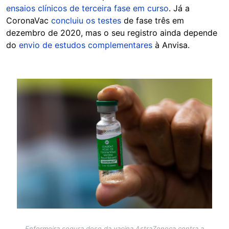
ensaios clínicos de terceira fase em curso
. Já a
CoronaVac
concluiu os testes
de fase três em
dezembro de 2020, mas o seu registro ainda depende
do
envio de estudos complementares
à Anvisa.
Image
Enfermeira segura dose da vacina AstraZeneca contra a