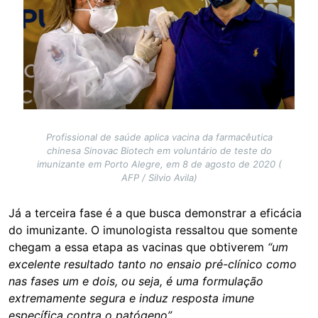
Profissional de saúde aplica vacina da farmacêutica
chinesa Sinovac Biotech em voluntário de teste do
imunizante em Porto Alegre, em 8 de agosto de 2020 (
AFP / Silvio Avila)
Já a terceira fase é a que busca demonstrar a eficácia
do imunizante. O imunologista ressaltou que somente
chegam a essa etapa as vacinas que obtiverem
“um
excelente resultado tanto no ensaio pré-clínico como
nas fases um e dois, ou seja, é uma formulação
extremamente segura e induz resposta imune
específica contra o patógeno”
.