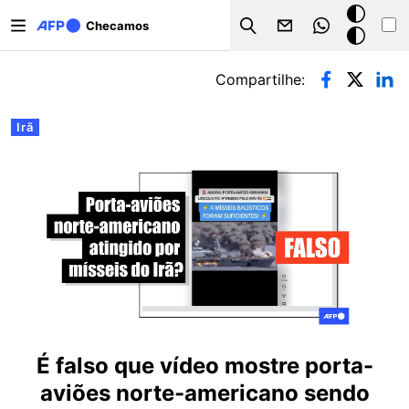
Pular para o conteúdo principal
Modo
Checamos
Search
escuro
Abas primárias
Compartilhe:
Irã
É falso que vídeo mostre porta-
aviões norte-americano sendo