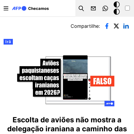
Pular para o conteúdo principal
Modo
Checamos
Search
escuro
Abas primárias
Compartilhe:
Irã
Escolta de aviões não mostra a
delegação iraniana a caminho das