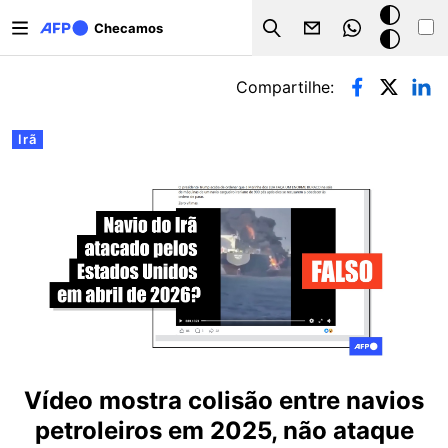
Pular para o conteúdo principal
Modo
Checamos
Search
escuro
Abas primárias
Compartilhe:
Irã
Vídeo mostra colisão entre navios
petroleiros em 2025, não ataque